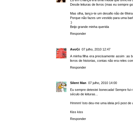
Desde leituras de livros (mas eu sempre g
Mas olha, lanço-te um desafio não de 6feira
Porque não fazes um vestido para uma bar
:)
Beijo grande minha querida
Responder
AvoGi
07 julho, 2010 12:47
A minha filha era precisamente assim :as 
livros de historias, contas não era reles co
Responder
Silent Man
07 julho, 2010 14:00
Eu sempre detestei bonecada! Sempre fui rat
século de leituras...
Hmmm! Isto deu-me uma ideia pró post de a
Kiss kiss
Responder