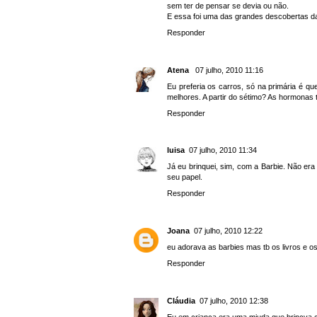
sem ter de pensar se devia ou não.
E essa foi uma das grandes descobertas da
Responder
Atena
07 julho, 2010 11:16
Eu preferia os carros, só na primária é qu
melhores. A partir do sétimo? As hormonas
Responder
luisa
07 julho, 2010 11:34
Já eu brinquei, sim, com a Barbie. Não er
seu papel.
Responder
Joana
07 julho, 2010 12:22
eu adorava as barbies mas tb os livros e 
Responder
Cláudia
07 julho, 2010 12:38
Eu em criança era uma miuda que brincva 