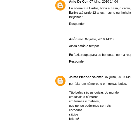
Anjo De Cor
07 julho, 2010 14:04
Eu adorava a Barbie, tinha a casa, o carro
Barbie até tarde 12 anos.... acho eu, heheh
Beijinhos*
Responder
Anónimo
07 julho, 2010 14:26
Ainda estás a tempo!
Eu fazia roupa para as bonecas, com a roup
Responder
Jaime Piedade Valente
07 julho, 2010 14:
por falar em números e em coisas belas:
Tão belas são as coisas do mundo,
em sinais e números,
em formas e matizes,
que penso podermos ser reis
coroados,
sábios,
felizes!