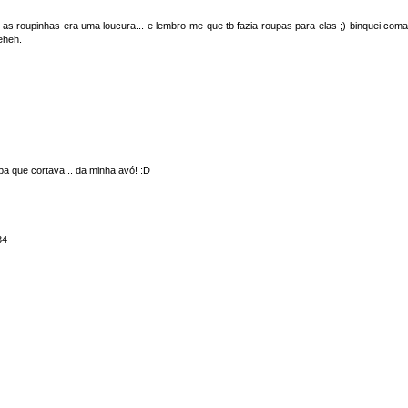
, as roupinhas era uma loucura... e lembro-me que tb fazia roupas para elas ;) binquei coma
eheh.
a que cortava... da minha avó! :D
34