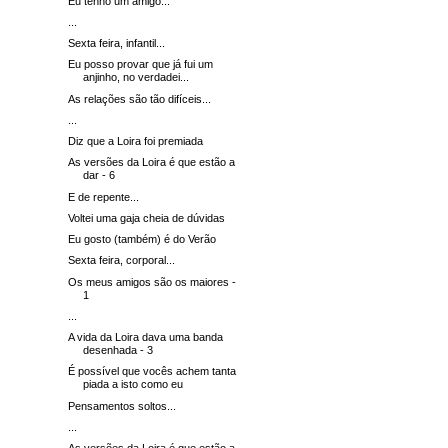
Eu tenho um amigo...
...
Sexta feira, infantil...
Eu posso provar que já fui um
anjinho, no verdadei...
As relações são tão difíceis...
...
Diz que a Loira foi premiada
As versões da Loira é que estão a
dar - 6
E de repente...
Voltei uma gaja cheia de dúvidas
Eu gosto (também) é do Verão
Sexta feira, corporal...
Os meus amigos são os maiores -
1
...
A vida da Loira dava uma banda
desenhada - 3
É possível que vocês achem tanta
piada a isto como eu
Pensamentos soltos...
...