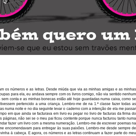
0
am os números e as letras. Desde miúda que via as minhas amigas e as minhas
roupas para ela, eu andava sempre com os livros comigo, não via sentido nenhum
es sem conta e as minhas bonecas estão até hoje guardadas numa caixa, como se
tivessem pertencido a uma criança. Lembro-me de na 1.ª classe fazer todas as
ias numa noite e no dia seguinte levar o caderno com a intenção de ela me passar
o em que ainda se facturava em livro eu pegar no livro de facturas da firma do
as páginas, não sei se o meu pai ficou contente porque nunca facturou tanto numa
mandar fazer um livro com a mesma numeração. Lembro-me de escrever poemas na
os me encomendavam para entregar às suas paixões. Lembro-me desde sempre de
inha á cabeça. E agora, os números e as letras continuam a fazer parte do meu