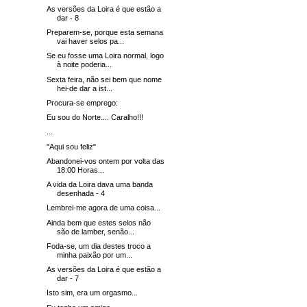
As versões da Loira é que estão a
dar - 8
Preparem-se, porque esta semana
vai haver selos pa...
Se eu fosse uma Loira normal, logo
à noite poderia...
Sexta feira, não sei bem que nome
hei-de dar a ist...
Procura-se emprego:
Eu sou do Norte.... Caralho!!!
...
"Aqui sou feliz"
Abandonei-vos ontem por volta das
18:00 Horas...
A vida da Loira dava uma banda
desenhada - 4
Lembrei-me agora de uma coisa...
Ainda bem que estes selos não
são de lamber, senão...
Foda-se, um dia destes troco a
minha paixão por um...
As versões da Loira é que estão a
dar - 7
Isto sim, era um orgasmo...