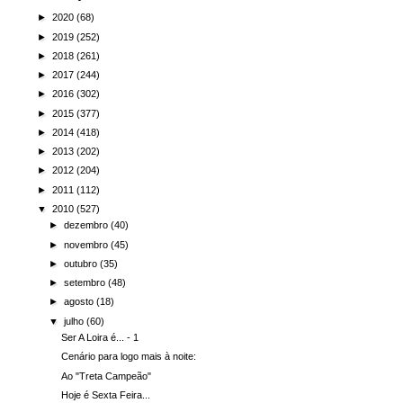
►
2020
(68)
►
2019
(252)
►
2018
(261)
►
2017
(244)
►
2016
(302)
►
2015
(377)
►
2014
(418)
►
2013
(202)
►
2012
(204)
►
2011
(112)
▼
2010
(527)
►
dezembro
(40)
►
novembro
(45)
►
outubro
(35)
►
setembro
(48)
►
agosto
(18)
▼
julho
(60)
Ser A Loira é... - 1
Cenário para logo mais à noite:
Ao "Treta Campeão"
Hoje é Sexta Feira...