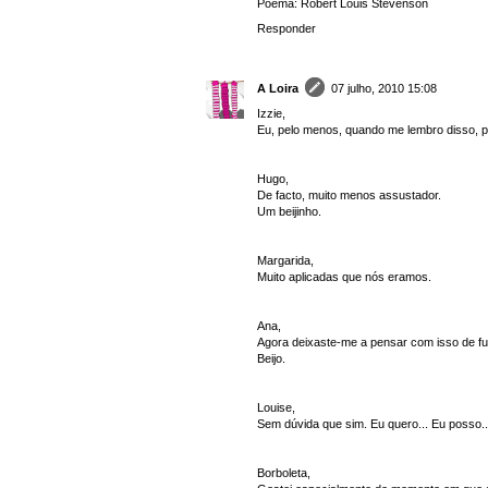
Poema: Robert Louis Stevenson
Responder
A Loira
07 julho, 2010 15:08
Izzie,
Eu, pelo menos, quando me lembro disso, pe
Hugo,
De facto, muito menos assustador.
Um beijinho.
Margarida,
Muito aplicadas que nós eramos.
Ana,
Agora deixaste-me a pensar com isso de fu
Beijo.
Louise,
Sem dúvida que sim. Eu quero... Eu posso...
Borboleta,