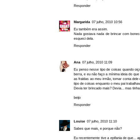
Responder
Margarida
07 julho, 2010 10:56
Eu também era assim.
Nada gostava nada de brincar com boneca
esqueci dela.
Responder
Ana
07 julho, 2010 11:09
Eu penso nesse tipo de coisas quando oiço
berra, e eu não faço a mínima ideia do que
as fraldas ao meu irmão, tomar conta dele
tipo de coisas enquanto o meu pai trabalha
Devia ter brincado mais? Devia... mas tinha 
beijo
Responder
Louise
07 julho, 2010 11:10
Sabes que mais, e porque não?
Eu recentemente tive a epifania de que... 