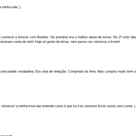
 minha vida ;)
e comecei a brincar com Barbies. Na primária era a melhor aluna da turma. No 2º ciclo das
 tomaram conta de mim! Hoje só gosto de letras, nem pesso ver números a frente!
a uma barbie verdadeira. Era uma de imitação. Comprada na feira. Mas cumpriu muito bem o
os números! a minha irma nao entende como é que eu li os mesmos livros vezes sem conta :)
com tudo.