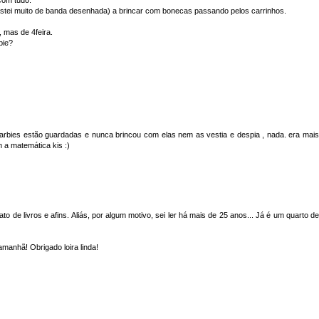
ostei muito de banda desenhada) a brincar com bonecas passando pelos carrinhos.
, mas de 4feira.
bie?
barbies estão guardadas e nunca brincou com elas nem as vestia e despia , nada. era mais
m a matemática kis :)
o de livros e afins. Aliás, por algum motivo, sei ler há mais de 25 anos... Já é um quarto de
manhã! Obrigado loira linda!