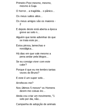
Primeiro Post mesmo, mesmo,
mesmo à Gaja
O horror... a tragédia... o pânico...
Os meus saltos altos...
Os meus amigos são os maiores -
2
E depois deste está aberta a época
greve ao selo n...
Alguém que tente adivinhar do que
se trata este po...
Estou pirosa, lamechas e
nostálgica...
Há dias em que vale mesmo a
pena andar pela blogos...
Se eu consigo viver com este
calor?
Porque é que eu me lembro tantas
vezes do Bruno?
E este é um super selo...
Arrefeces-me?
Nos últimos 5 meses* os Homens
dizem-me coisas inc...
Ainda vou criar um movimento, "1
selo por dia, não...
Campanha de adopção de animais