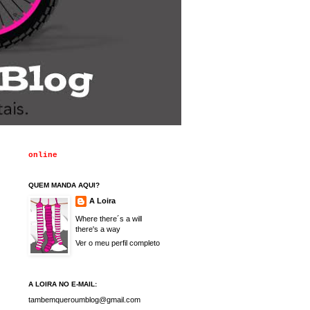
online
QUEM MANDA AQUI?
A Loira
Where there´s a will
there's a way
Ver o meu perfil completo
A LOIRA NO E-MAIL:
tambemqueroumblog@gmail.com