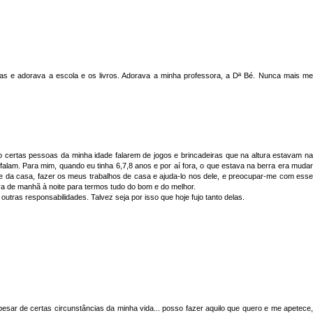
s e adorava a escola e os livros. Adorava a minha professora, a Dª Bé. Nunca mais me
 certas pessoas da minha idade falarem de jogos e brincadeiras que na altura estavam na
 falam. Para mim, quando eu tinha 6,7,8 anos e por aí fora, o que estava na berra era mudar
 e da casa, fazer os meus trabalhos de casa e ajuda-lo nos dele, e preocupar-me com esse
va de manhã à noite para termos tudo do bom e do melhor.
outras responsabilidades. Talvez seja por isso que hoje fujo tanto delas.
apesar de certas circunstâncias da minha vida... posso fazer aquilo que quero e me apetece,